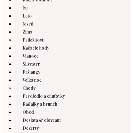
Jar
Leto
Jeseň
Zima
Príležitosti
Kačacie hody
Vianoce
Silvester
Fašiangy
Veľká noc
Chody
Predjedlo a chuťovky
Raňajky a brunch
Obed
Desiata & olovrant
Dezerty