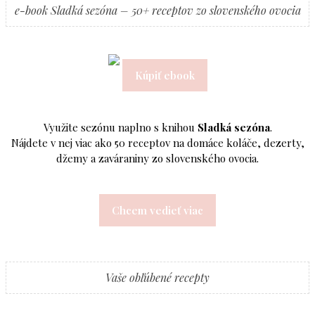
e-book Sladká sezóna – 50+ receptov zo slovenského ovocia
Kúpiť ebook
Využite sezónu naplno s knihou
Sladká sezóna
.
Nájdete v nej viac ako 50 receptov na domáce koláče, dezerty,
džemy a zaváraniny zo slovenského ovocia.
Chcem vedieť viac
Vaše obľúbené recepty