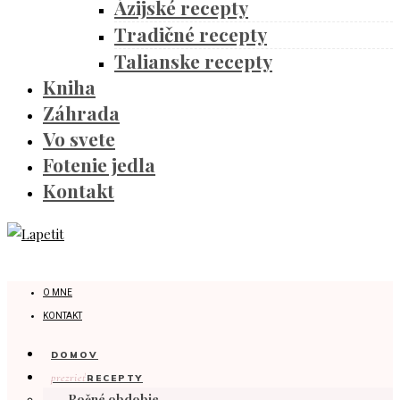
Ázijské recepty
Tradičné recepty
Talianske recepty
Kniha
Záhrada
Vo svete
Fotenie jedla
Kontakt
O MNE
KONTAKT
DOMOV
prezrieť
RECEPTY
Ročné obdobie