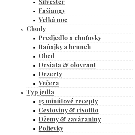
Silvester
Fašiangy
Veľká noc
Chody
Predjedlo a chuťovky
Raňajky a brunch
Obed
Desiata & olovrant
Dezerty
Večera
Typ jedla
15 minútové recepty
Cestoviny & risottto
Džemy & zaváraniny
Polievky