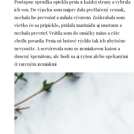
Postupne sprudka opiekla prsia z každej strany a vybrala
ich von. Do výpeku som najprv dala pretlačený cesnak,
nechala ho prevoňať a zaliala vývarom. Zoškrabala som
všetko čo sa pripieklo, pridala marinádu aj smotanu a
nechala prevrieť. Vrátila som do omáčky mäso a ešte
chvíľu povarila. Prsia sú hotové rýchlo tak ich zbytočne
nevysušte. A servírovala som so zemiakovou kašou a
dusený špenátom, ale hodí sa aj ryžou alebo opekanými
či vareným zemiakmi