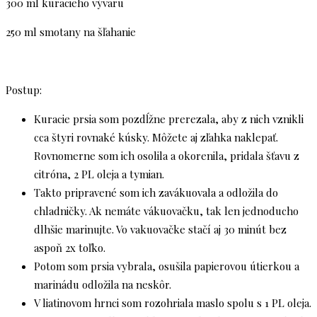
300 ml kuracieho vývaru
250 ml smotany na šľahanie
Postup:
Kuracie prsia som pozdĺžne prerezala, aby z nich vznikli
cca štyri rovnaké kúsky. Môžete aj zľahka naklepať.
Rovnomerne som ich osolila a okorenila, pridala šťavu z
citróna, 2 PL oleja a tymian.
Takto pripravené som ich zavákuovala a odložila do
chladničky. Ak nemáte vákuovačku, tak len jednoducho
dlhšie marinujte. Vo vakuovačke stačí aj 30 minút bez
aspoň 2x toľko.
Potom som prsia vybrala, osušila papierovou útierkou a
marinádu odložila na neskôr.
V liatinovom hrnci som rozohriala maslo spolu s 1 PL oleja.