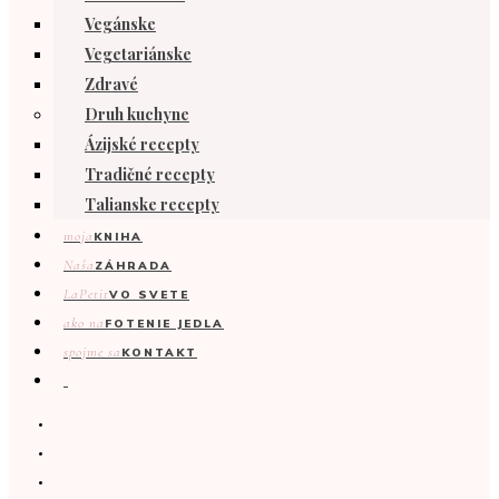
Vegánske
Vegetariánske
Zdravé
Druh kuchyne
Ázijské recepty
Tradičné recepty
Talianske recepty
moja
KNIHA
Naša
ZÁHRADA
LaPetit
VO SVETE
ako na
FOTENIE JEDLA
spojme sa
KONTAKT