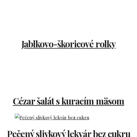
Jablkovo-škoricové rolky
Cézar šalát s kuracím mäsom
Pečený slivkový lekvár bez cukru