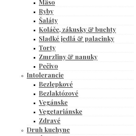
Mäso
Ryby
Šaláty
Koláče, zákusky & buchty
Sladké jedlá & palacinky
Torty
Zmrzliny & nanuky
Pečivo
Intolerancie
Bezlepkové
Bezlaktózové
Vegánske
Vegetariánske
Zdravé
Druh kuchyne