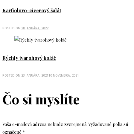
Karfiolovo-cícerový šalát
POSTED ON
28 JANUÁRA, 2022
Rýchly tvarohový koláč
POSTED ON
23 JANUÁRA, 2021
10 NOVEMBRA, 2021
Čo si myslíte
Vaša e-mailová adresa nebude zverejnená.
Vyžadované polia sú
označené
*