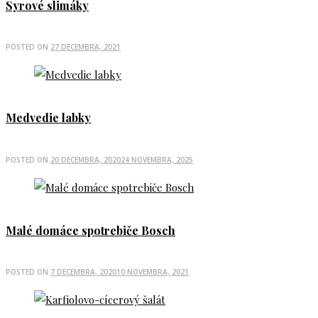
Syrové slimáky
POSTED ON
27 DECEMBRA, 2021
Medvedie labky
POSTED ON
20 DECEMBRA, 2020
24 NOVEMBRA, 2025
Malé domáce spotrebiče Bosch
POSTED ON
7 DECEMBRA, 2020
10 NOVEMBRA, 2021