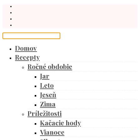
Domov
Recepty
Ročné obdobie
Jar
Leto
Jeseň
Zima
Príležitosti
Kačacie hody
Vianoce