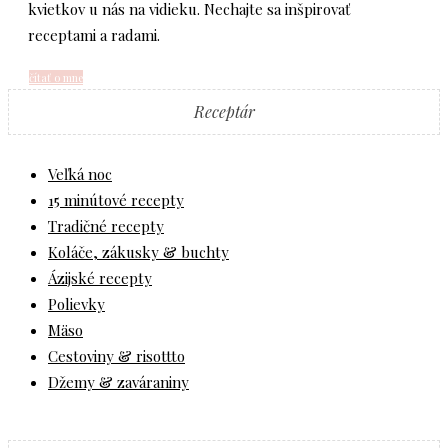
kvietkov u nás na vidieku. Nechajte sa inšpirovať
receptami a radami.
čítať o mne
Receptár
Veľká noc
15 minútové recepty
Tradičné recepty
Koláče, zákusky & buchty
Ázijské recepty
Polievky
Mäso
Cestoviny & risottto
Džemy & zaváraniny