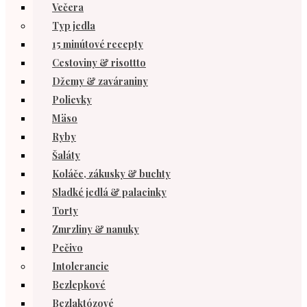
Večera
Typ jedla
15 minútové recepty
Cestoviny & risottto
Džemy & zaváraniny
Polievky
Mäso
Ryby
Šaláty
Koláče, zákusky & buchty
Sladké jedlá & palacinky
Torty
Zmrzliny & nanuky
Pečivo
Intolerancie
Bezlepkové
Bezlaktózové