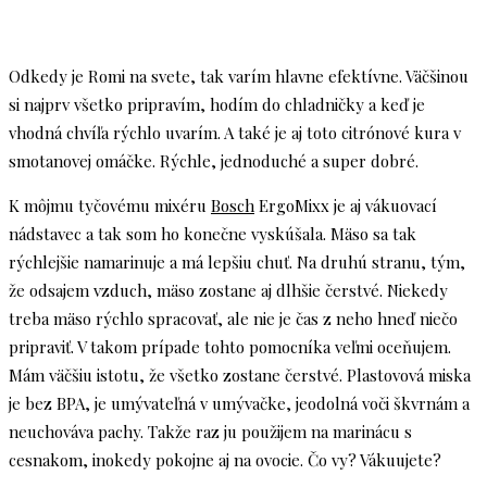
Odkedy je Romi na svete, tak varím hlavne efektívne. Väčšinou
si najprv všetko pripravím, hodím do chladničky a keď je
vhodná chvíľa rýchlo uvarím. A také je aj toto citrónové kura v
smotanovej omáčke. Rýchle, jednoduché a super dobré.
K môjmu tyčovému mixéru
Bosch
ErgoMixx je aj vákuovací
nádstavec a tak som ho konečne vyskúšala. Mäso sa tak
rýchlejšie namarinuje a má lepšiu chuť. Na druhú stranu, tým,
že odsajem vzduch, mäso zostane aj dlhšie čerstvé. Niekedy
treba mäso rýchlo spracovať, ale nie je čas z neho hneď niečo
pripraviť. V takom prípade tohto pomocníka veľmi oceňujem.
Mám väčšiu istotu, že všetko zostane čerstvé. Plastovová miska
je bez BPA, je umývateľná v umývačke, jeodolná voči škvrnám a
neuchováva pachy. Takže raz ju použijem na marinácu s
cesnakom, inokedy pokojne aj na ovocie. Čo vy? Vákuujete?