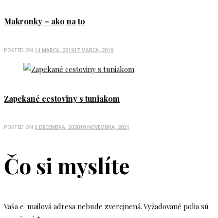
Makronky – ako na to
POSTED ON
14 MARCA, 2019
17 MARCA, 2019
Zapekané cestoviny s tuniakom
POSTED ON
3 DECEMBRA, 2020
10 NOVEMBRA, 2021
Čo si myslíte
Vaša e-mailová adresa nebude zverejnená.
Vyžadované polia sú