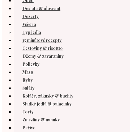
Obed
Desiata & olovrant
Dezerty
Večera
Typ jedla
15 minútové recepty
Cestoviny & risottto
Džemy & zaváraniny
Polievky
Mäso
Ryby
Šaláty
Koláče, zákusky & buchty
Sladké jedlá & palacinky
Torty
Zmrzliny & nanuky
Pečivo