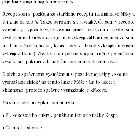
je jedna z mojich najobľúbenejších.
Recept som si požičala zo
staršieho receptu na malinové šišky
a
funguje na 100 %. Takže suroviny sú rovnaké. Čo som v recepte
zmenila je spôsob vykrajovania šišiek. Vykysnuté cesto som
vyváľkala na hrúbku cca 1,5 cm a vykrajovátkom na linecké som
urobila väčšie kolieska, ktoré som v strede vykrojila menším
vykrajovátkom:) Zbytky som pekne spojila, ručne pomačkala,
vyváľkala a pokračovala až kým som neminula celé cesto.
K oleju a správnemu vysmážaniu si pozrite moje tipy „
Ako na
vysmážanie šišiek“ na tomto linku
! Môže vám to ušetriť
sklamanie, pretože správne vysmážanie je kľúčové.
Na škoricovú posýpku som použila:
1 PL kokosového cukru, používam ten od značky
Kospa
1 ČL mletej škorice