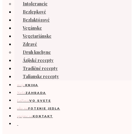
Intolerancie
Bezlepkové
Bezlaktózové
Vegánske
Vegetariánske
Zdravé
Druh kuchyne
Ázijské recepty
Tradičné recepty
Talianske recepty
moja
KNIHA
Naša
ZÁHRADA
LaPetit
VO SVETE
ako na
FOTENIE JEDLA
spojme sa
KONTAKT