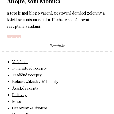
Ahojte, som Monika
a toto je môj blog o varení, pestovaní domácej zeleniny a
kvietkov u nás na vidieku. Nechajte sa inšpirovať
receptami a radami.
čítať o mne
Receptár
Veľká noc
15 minútové recepty
Tradičné recepty
Koláče, zákusky & buchty
Ázijské recepty
Polievky
Mäso
Cestoviny & risottto