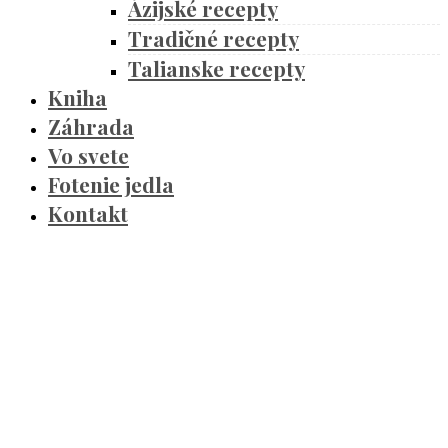
Ázijské recepty
Tradičné recepty
Talianske recepty
Kniha
Záhrada
Vo svete
Fotenie jedla
Kontakt