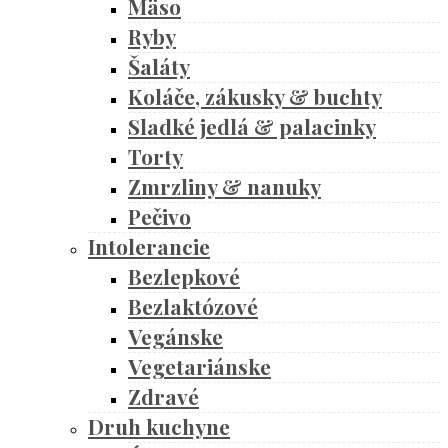
Mäso
Ryby
Šaláty
Koláče, zákusky & buchty
Sladké jedlá & palacinky
Torty
Zmrzliny & nanuky
Pečivo
Intolerancie
Bezlepkové
Bezlaktózové
Vegánske
Vegetariánske
Zdravé
Druh kuchyne