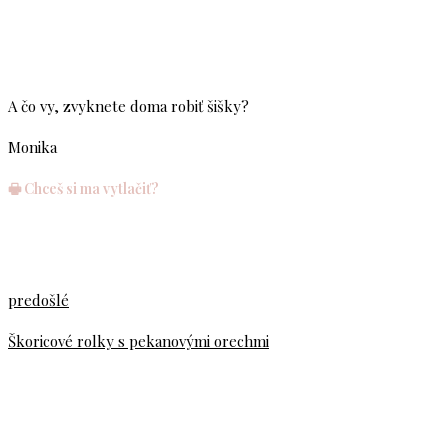
A čo vy, zvyknete doma robiť šišky?
Monika
🖶 Chceš si ma vytlačiť?
predošlé
Škoricové rolky s pekanovými orechmi