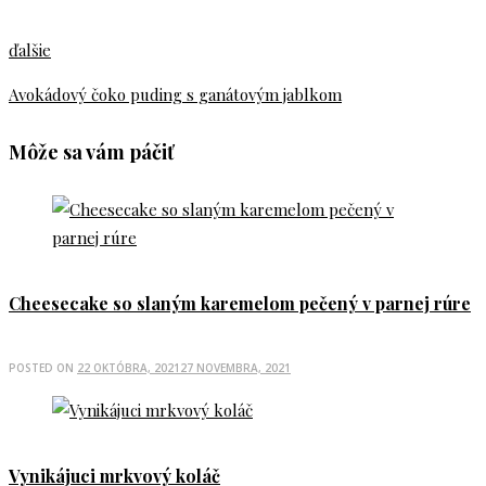
ďalšie
Avokádový čoko puding s ganátovým jablkom
Môže sa vám páčiť
Cheesecake so slaným karemelom pečený v parnej rúre
POSTED ON
22 OKTÓBRA, 2021
27 NOVEMBRA, 2021
Vynikájuci mrkvový koláč