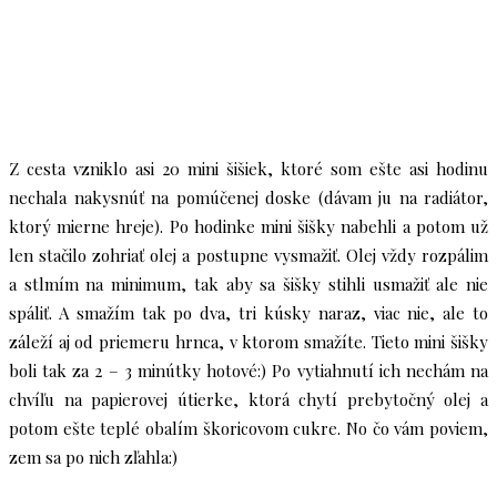
Z cesta vzniklo asi 20 mini šišiek, ktoré som ešte asi hodinu
nechala nakysnúť na pomúčenej doske (dávam ju na radiátor,
ktorý mierne hreje). Po hodinke mini šišky nabehli a potom už
len stačilo zohriať olej a postupne vysmažiť. Olej vždy rozpálim
a stlmím na minimum, tak aby sa šišky stihli usmažiť ale nie
spáliť. A smažím tak po dva, tri kúsky naraz, viac nie, ale to
záleží aj od priemeru hrnca, v ktorom smažíte. Tieto mini šišky
boli tak za 2 – 3 minútky hotové:) Po vytiahnutí ich nechám na
chvíľu na papierovej útierke, ktorá chytí prebytočný olej a
potom ešte teplé obalím škoricovom cukre. No čo vám poviem,
zem sa po nich zľahla:)