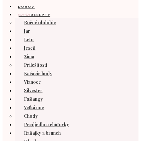
DOMOV
prezrieť
RECEPTY
Ročné obdobie
Jar
Leto
Jeseň
Zima
Príležitosti
Kačacie hody
Vianoce
Silvester
Fašiangy
Veľká noc
Chody
Predjedlo a chuťovky
Raňajky a brunch