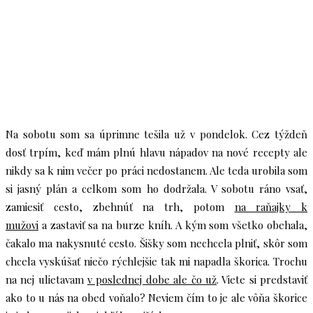
Na sobotu som sa úprimne tešila už v pondelok. Cez týždeň
dosť trpím, keď mám plnú hlavu nápadov na nové recepty ale
nikdy sa k nim večer po práci nedostanem. Ale teda urobila som
si jasný plán a celkom som ho dodržala. V sobotu ráno vsať,
zamiesiť cesto, zbehnúť na trh, potom
na raňajky k
mužovi
a zastaviť sa na burze kníh. A kým som všetko obehala,
čakalo ma nakysnuté cesto. Šišky som nechcela plniť, skôr som
chcela vyskúšať niečo rýchlejšie tak mi napadla škorica. Trochu
na nej ulietavam
v poslednej dobe ale čo už
. Viete si predstaviť
ako to u nás na obed voňalo? Neviem čím to je ale vôňa škorice