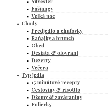
Silvester
Fašiangy
Veľká noc
Chody
Predjedlo a chuťovky
Raňajky a brunch
Obed
Desiata & olovrant
Dezerty
Večera
Typ jedla
15 minútové recepty
Cestoviny & risottto
Džemy & zaváraniny
Polievky