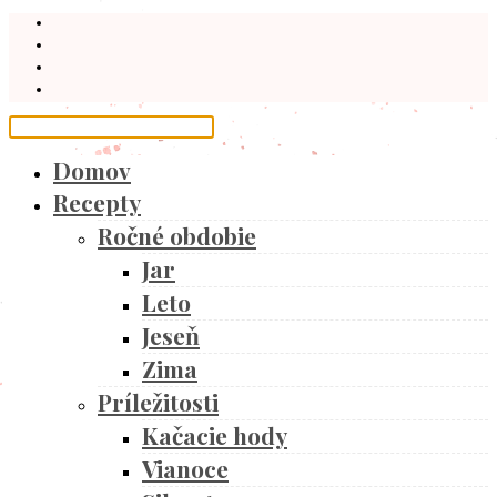
Domov
Recepty
Ročné obdobie
Jar
Leto
Jeseň
Zima
Príležitosti
Kačacie hody
Vianoce