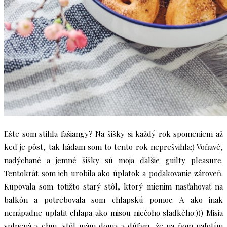
Ešte som stihla fašiangy? Na šišky si každý rok spomeniem až
keď je pôst, tak hádam som to tento rok neprešvihla:) Voňavé,
nadýchané a jemné šišky sú moja ďalšie guilty pleasure.
Tentokrát som ich urobila ako úplatok a poďakovanie zároveň.
Kupovala som totižto starý stôl, ktorý mienim nasťahovať na
balkón a potrebovala som chlapskú pomoc. A ako inak
nenápadne uplatiť chlapa ako misou niečoho sladkého:))) Misia
splnená a ehm, stôl mám doma a dúfam, že na ňom nafotím