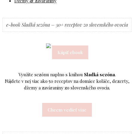
Džemy & zaváraniny
e-book Sladká sezóna – 50+ receptov zo slovenského ovocia
Kúpiť ebook
Využite sezónu naplno s knihou
Sladká sezóna
.
Nájdete v nej viac ako 50 receptov na domáce koláče, dezerty,
džemy a zaváraniny zo slovenského ovocia.
Chcem vedieť viac