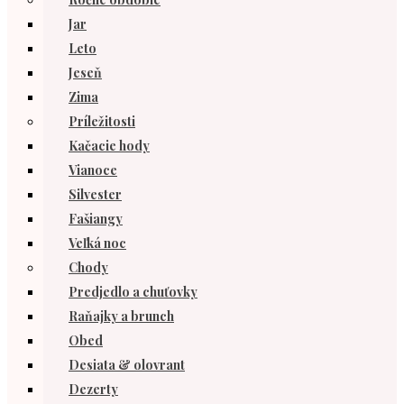
Jar
Leto
Jeseň
Zima
Príležitosti
Kačacie hody
Vianoce
Silvester
Fašiangy
Veľká noc
Chody
Predjedlo a chuťovky
Raňajky a brunch
Obed
Desiata & olovrant
Dezerty