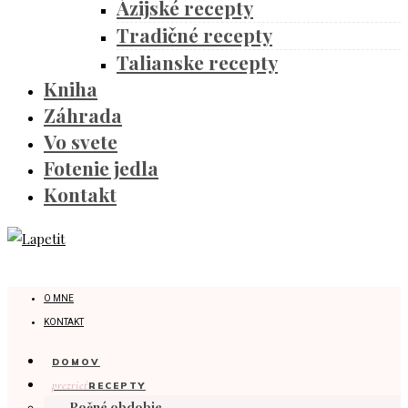
Ázijské recepty
Tradičné recepty
Talianske recepty
Kniha
Záhrada
Vo svete
Fotenie jedla
Kontakt
O MNE
KONTAKT
DOMOV
prezrieť
RECEPTY
Ročné obdobie