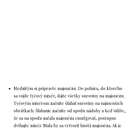
Medzitým si pripravte majonézu. Do pohára, do ktorého
sa vojde tyčový mixér, dajte všetky suroviny na majonézu.
Tyčovým mixérom začnite šľahať suroviny na najmenších
obrátkach. Šľahanie začnite od spodu nádoby a keď vidíte,
že sa na spodu začala majonéza emulgovať, postupne
dvíhajte mixér. Mala by sa vytvoriť hustá majonéza. Ak je