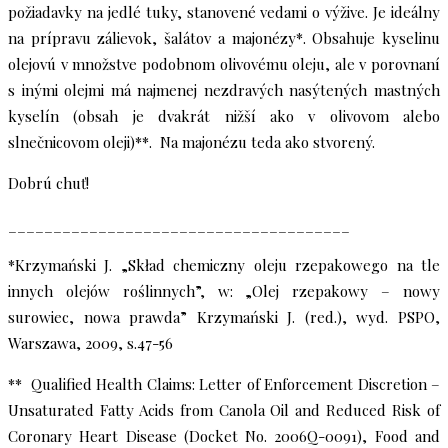
požiadavky na jedlé tuky, stanovené vedami o výžive. Je ideálny
na prípravu zálievok, šalátov a majonézy*. Obsahuje kyselinu
olejovú v množstve podobnom olivovému oleju, ale v porovnaní
s inými olejmi má najmenej nezdravých nasýtených mastných
kyselín (obsah je dvakrát nižší ako v olivovom alebo
slnečnicovom oleji)**. Na majonézu teda ako stvorený.
Dobrú chuť!
______________________________________
*Krzymański J. „Skład chemiczny oleju rzepakowego na tle
innych olejów roślinnych”, w: „Olej rzepakowy – nowy
surowiec, nowa prawda” Krzymański J. (red.), wyd. PSPO,
Warszawa, 2009, s.47-56
** Qualified Health Claims: Letter of Enforcement Discretion –
Unsaturated Fatty Acids from Canola Oil and Reduced Risk of
Coronary Heart Disease (Docket No. 2006Q-0091), Food and