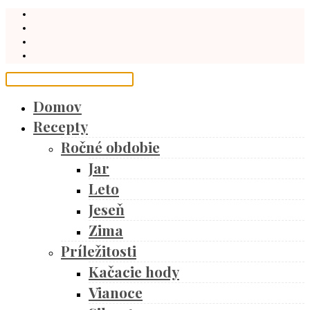
Domov
Recepty
Ročné obdobie
Jar
Leto
Jeseň
Zima
Príležitosti
Kačacie hody
Vianoce