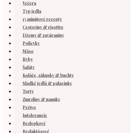
Večera
Typ jedla
15 minútové recepty
Cestoviny & risottto
Džemy & zaváraniny
Polievky
Mäso
Ryby
Šaláty
Koláče, zákusky & buchty
Sladké jedlá & palacinky
Torty
Zmrzliny & nanuky
Pečivo
Intolerancie
Bezlepkové
Bezlaktózové