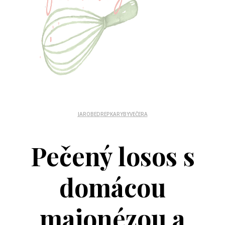
JAR
OBED
REPKA
RYBY
VEČERA
Pečený losos s
domácou
majonézou a