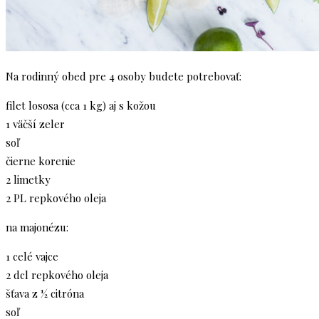
Na rodinný obed pre 4 osoby budete potrebovať:
filet lososa (cca 1 kg) aj s kožou
1 väčší zeler
soľ
čierne korenie
2 limetky
2 PL repkového oleja
na majonézu:
1 celé vajce
2 dcl repkového oleja
šťava z ½ citróna
soľ