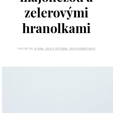
zelerovými
hranolkami
POSTED ON
18 JÚNA, 2018
13 OKTÓBRA, 2021
0 KOMENTÁROV