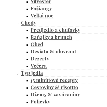
Silvester
Fašiangy
Veľká noc
Chody
Predjedlo a chuťovky
Raňajky a brunch
Obed
Desiata & olovrant
Dezerty
Večera
Typ jedla
15 minútové recepty
Cestoviny & risottto
Džemy & zaváraniny
Polievky