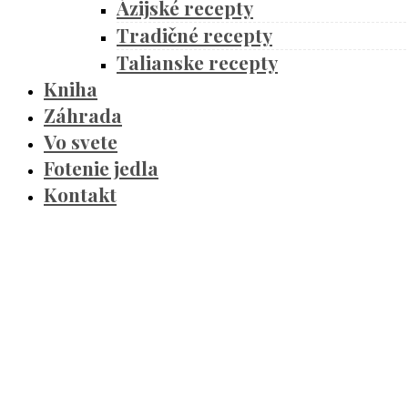
Ázijské recepty
Tradičné recepty
Talianske recepty
Kniha
Záhrada
Vo svete
Fotenie jedla
Kontakt