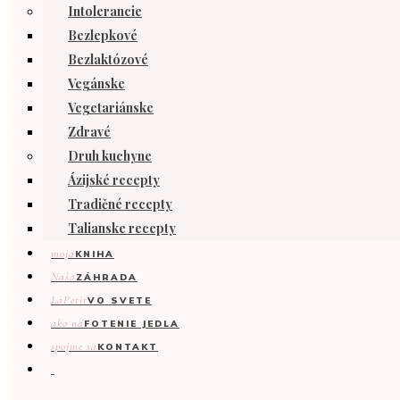
Intolerancie
Bezlepkové
Bezlaktózové
Vegánske
Vegetariánske
Zdravé
Druh kuchyne
Ázijské recepty
Tradičné recepty
Talianske recepty
moja
KNIHA
Naša
ZÁHRADA
LaPetit
VO SVETE
ako na
FOTENIE JEDLA
spojme sa
KONTAKT