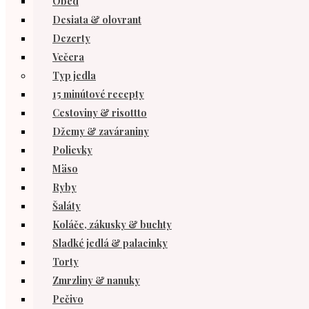
Obed
Desiata & olovrant
Dezerty
Večera
Typ jedla
15 minútové recepty
Cestoviny & risottto
Džemy & zaváraniny
Polievky
Mäso
Ryby
Šaláty
Koláče, zákusky & buchty
Sladké jedlá & palacinky
Torty
Zmrzliny & nanuky
Pečivo