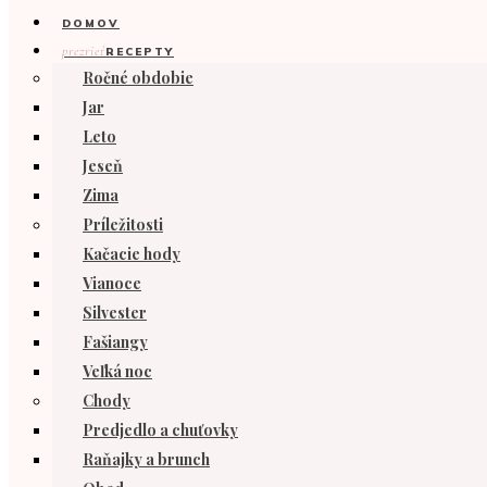
DOMOV
prezrieť
RECEPTY
Ročné obdobie
Jar
Leto
Jeseň
Zima
Príležitosti
Kačacie hody
Vianoce
Silvester
Fašiangy
Veľká noc
Chody
Predjedlo a chuťovky
Raňajky a brunch