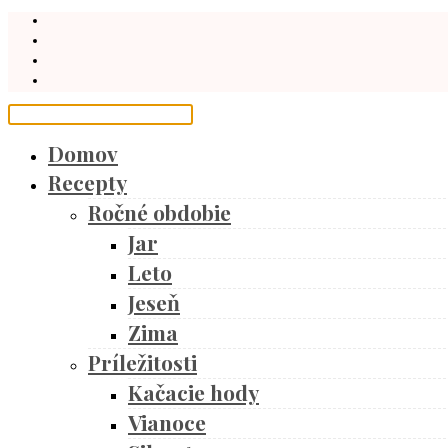
Domov
Recepty
Ročné obdobie
Jar
Leto
Jeseň
Zima
Príležitosti
Kačacie hody
Vianoce