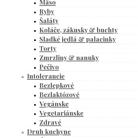
Mäso
Ryby
Šaláty
Koláče, zákusky & buchty
Sladké jedlá & palacinky
Torty
Zmrzliny & nanuky
Pečivo
Intolerancie
Bezlepkové
Bezlaktózové
Vegánske
Vegetariánske
Zdravé
Druh kuchyne