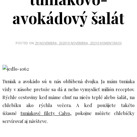
avokádový šalát
POSTED ON
29 NOVEMBRA, 2020
10 NOVEMBRA, 2021
0 KOMENTÁROV
Tuniak a avokádo sú u nás obľúbená dvojka. Ja mám tuniaka
vždy v zásobe pretože sa dá z neho vymyslieť milión receptov.
Rýchle cestoviny keď máme chuť na niečo teplé alebo šalát, na
chlebíku ako rýchla večera. A keď použijete takéto
úžasné
tuniakové filety Calvo
, pokojne môžete chlebíčky
servírovať aj návšteve.