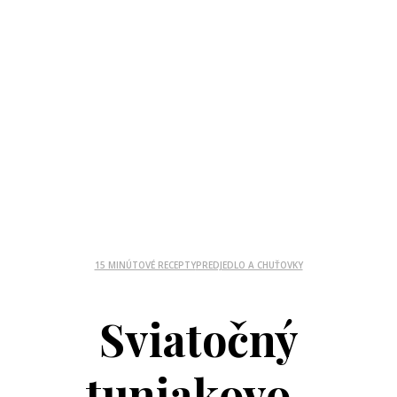
15 MINÚTOVÉ RECEPTY
PREDJEDLO A CHUŤOVKY
Sviatočný
tuniakovo-