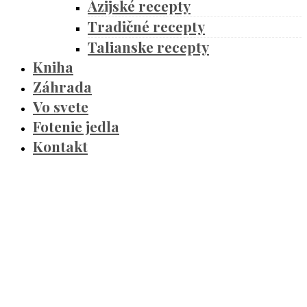
Ázijské recepty
Tradičné recepty
Talianske recepty
Kniha
Záhrada
Vo svete
Fotenie jedla
Kontakt