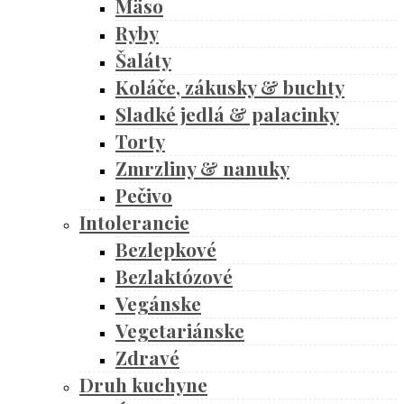
Mäso
Ryby
Šaláty
Koláče, zákusky & buchty
Sladké jedlá & palacinky
Torty
Zmrzliny & nanuky
Pečivo
Intolerancie
Bezlepkové
Bezlaktózové
Vegánske
Vegetariánske
Zdravé
Druh kuchyne