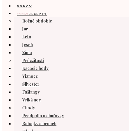
DOMOV
prezrieť
RECEPTY
Ročné obdobie
Jar
Leto
Jeseň
Zima
Príležitosti
Kačacie hody
Vianoce
Silvester
Fašiangy
Veľká noc
Chody
Predjedlo a chuťovky
Raňajky a brunch