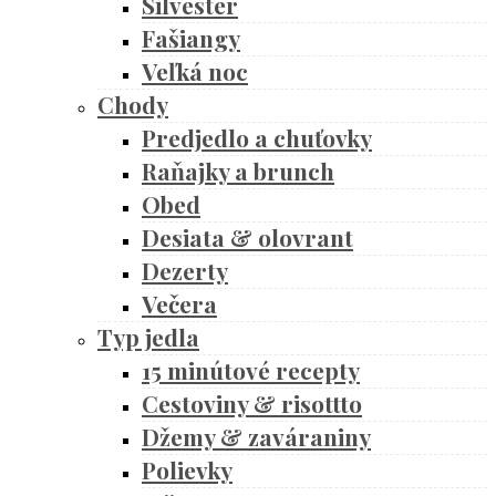
Silvester
Fašiangy
Veľká noc
Chody
Predjedlo a chuťovky
Raňajky a brunch
Obed
Desiata & olovrant
Dezerty
Večera
Typ jedla
15 minútové recepty
Cestoviny & risottto
Džemy & zaváraniny
Polievky