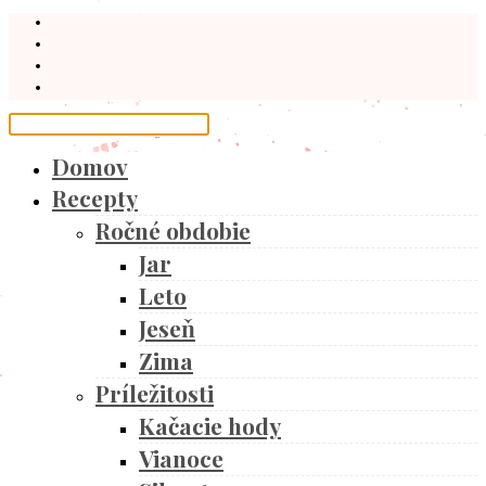
Domov
Recepty
Ročné obdobie
Jar
Leto
Jeseň
Zima
Príležitosti
Kačacie hody
Vianoce