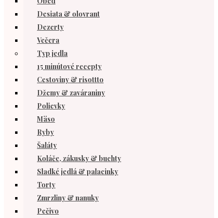
Obed
Desiata & olovrant
Dezerty
Večera
Typ jedla
15 minútové recepty
Cestoviny & risottto
Džemy & zaváraniny
Polievky
Mäso
Ryby
Šaláty
Koláče, zákusky & buchty
Sladké jedlá & palacinky
Torty
Zmrzliny & nanuky
Pečivo