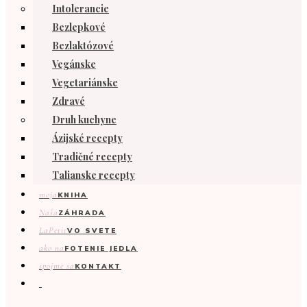
Intolerancie
Bezlepkové
Bezlaktózové
Vegánske
Vegetariánske
Zdravé
Druh kuchyne
Ázijské recepty
Tradičné recepty
Talianske recepty
moja
KNIHA
Naša
ZÁHRADA
LaPetit
VO SVETE
ako na
FOTENIE JEDLA
spojme sa
KONTAKT