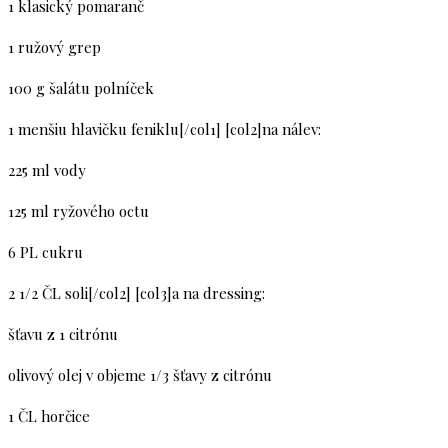
1 klasický pomaranč
1 ružový grep
100 g šalátu polníček
1 menšiu hlavičku feniklu[/col1] [col2]na nálev:
225 ml vody
125 ml ryžového octu
6 PL cukru
2 1/2 ČL soli[/col2] [col3]a na dressing:
šťavu z 1 citrónu
olivový olej v objeme 1/3 šťavy z citrónu
1 ČL horčice