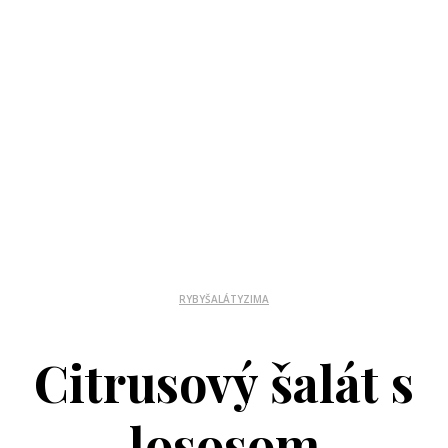
RYBY
ŠALÁTY
ZIMA
Citrusový šalát s
lososom