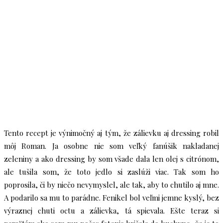
Tento recept je výnimočný aj tým, že zálievku aj dressing robil
môj Roman. Ja osobne nie som veľký fanúšik nakladanej
zeleniny a ako dressing by som všade dala len olej s citrónom,
ale tušila som, že toto jedlo si zaslúži viac. Tak som ho
poprosila, či by niečo nevymyslel, ale tak, aby to chutilo aj mne.
A podarilo sa mu to parádne. Fenikel bol veľmi jemne kyslý, bez
výraznej chuti octu a zálievka, tá spievala. Ešte teraz si