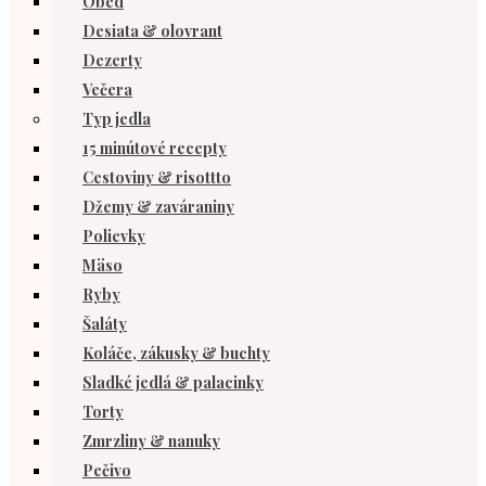
Obed
Desiata & olovrant
Dezerty
Večera
Typ jedla
15 minútové recepty
Cestoviny & risottto
Džemy & zaváraniny
Polievky
Mäso
Ryby
Šaláty
Koláče, zákusky & buchty
Sladké jedlá & palacinky
Torty
Zmrzliny & nanuky
Pečivo