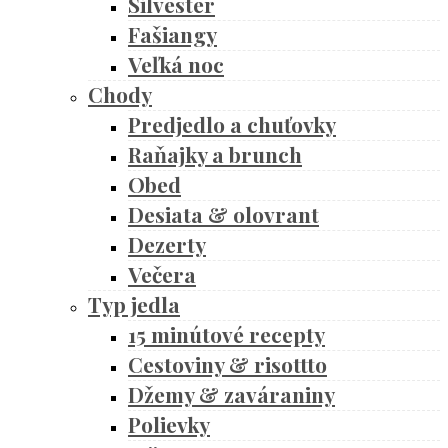
Silvester
Fašiangy
Veľká noc
Chody
Predjedlo a chuťovky
Raňajky a brunch
Obed
Desiata & olovrant
Dezerty
Večera
Typ jedla
15 minútové recepty
Cestoviny & risottto
Džemy & zaváraniny
Polievky