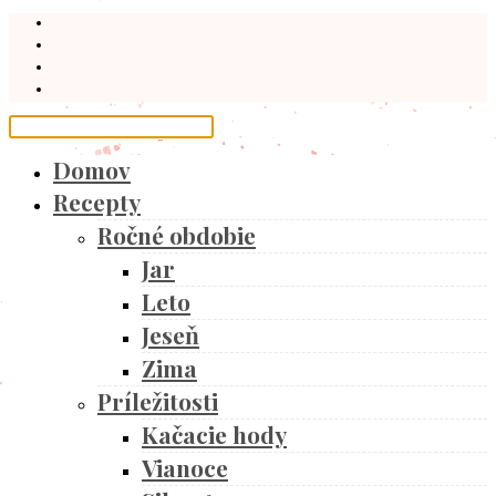
Domov
Recepty
Ročné obdobie
Jar
Leto
Jeseň
Zima
Príležitosti
Kačacie hody
Vianoce