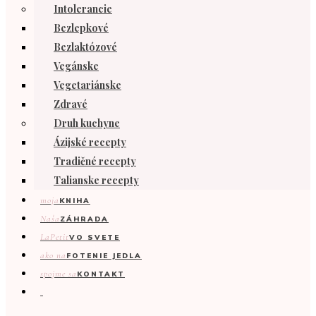
Intolerancie
Bezlepkové
Bezlaktózové
Vegánske
Vegetariánske
Zdravé
Druh kuchyne
Ázijské recepty
Tradičné recepty
Talianske recepty
moja
KNIHA
Naša
ZÁHRADA
LaPetit
VO SVETE
ako na
FOTENIE JEDLA
spojme sa
KONTAKT