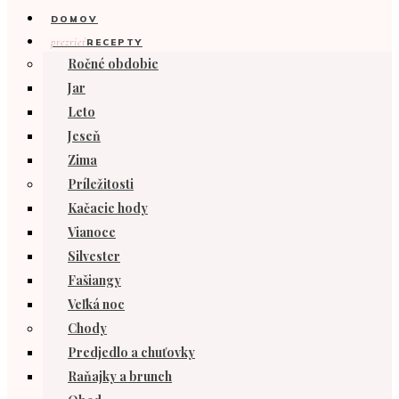
DOMOV
prezrieť
RECEPTY
Ročné obdobie
Jar
Leto
Jeseň
Zima
Príležitosti
Kačacie hody
Vianoce
Silvester
Fašiangy
Veľká noc
Chody
Predjedlo a chuťovky
Raňajky a brunch