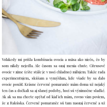
Voľakedy mi prišla kombínacia ovocia a mäsa ako niečo, čo by
som nikdy nejedla. Ale časom sa ozaj menia chute. Citrusové
ovocie v zime (ešte stále je v noci chladno:) milujem. Takže rada
experimentujem, skúšam a vymýšľam, kde všade by sa dalo
ovocie použiť. Krásne červené pomaranče mám doma už nejaký
ten čas a dočkali sa aj slanej podoby, hoci sú výnimočne sladké.
Ak ak sa ma chcete opýtať od kiaľ ich mám, rovno vám poviem,
že z Rakúska. Červené pomaranče sú tam naozaj červené a už