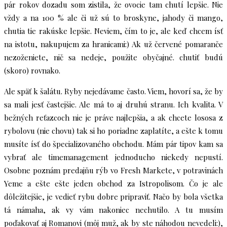
pár rokov dozadu som zistila, že ovocie tam chutí lepšie. Nie
vždy a na 100 % ale či už sú to broskyne, jahody či mango,
chutia tie rakúske lepšie. Neviem, čím to je, ale keď chcem ísť
na istotu, nakupujem za hranicami:) Ak už červené pomaranče
nezoženiete, nič sa nedeje, použite obyčajné. chutiť budú
(skoro) rovnako.
Ale späť k šalátu. Ryby nejedávame často. Viem, hovorí sa, že by
sa mali jesť častejšie. Ale má to aj druhú stranu. Ich kvalita. V
bežných reťazcoch nie je práve najlepšia, a ak chcete lososa z
rybolovu (nie chovu) tak si ho poriadne zaplatíte, a ešte k tomu
musíte ísť do špecializovaného obchodu. Mám pár tipov kam sa
vybrať ale timemanagement jednoducho niekedy nepustí.
Osobne poznám predajňu rýb vo Fresh Markete, v potravinách
Yeme a ešte ešte jeden obchod za Istropolisom. Čo je ale
dôležitejšie, je vedieť rybu dobre pripraviť. Načo by bola všetka
tá námaha, ak vy vám nakoniec nechutilo. A tu musím
poďakovať aj Romanovi (môj muž, ak by ste náhodou nevedeli:),