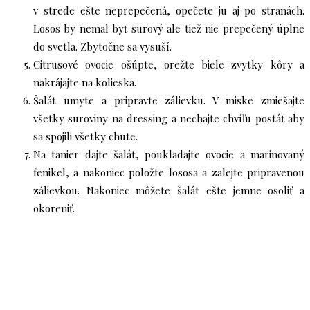
v strede ešte neprepečená, opečete ju aj po stranách.
Losos by nemal byť surový ale tiež nie prepečený úplne
do svetla. Zbytočne sa vysuší.
Citrusové ovocie ošúpte, orežte biele zvytky kôry a
nakrájajte na kolieska.
Šalát umyte a pripravte zálievku. V miske zmiešajte
všetky suroviny na dressing a nechajte chvíľu postáť aby
sa spojili všetky chute.
Na tanier dajte šalát, poukladajte ovocie a marinovaný
fenikel, a nakoniec položte lososa a zalejte pripravenou
zálievkou. Nakoniec môžete šalát ešte jemne osoliť a
okoreniť.