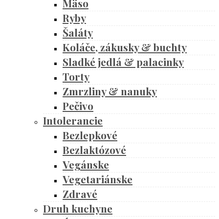
Mäso
Ryby
Šaláty
Koláče, zákusky & buchty
Sladké jedlá & palacinky
Torty
Zmrzliny & nanuky
Pečivo
Intolerancie
Bezlepkové
Bezlaktózové
Vegánske
Vegetariánske
Zdravé
Druh kuchyne