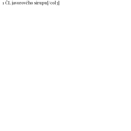
1 ČL javorového sirupu[/col3]