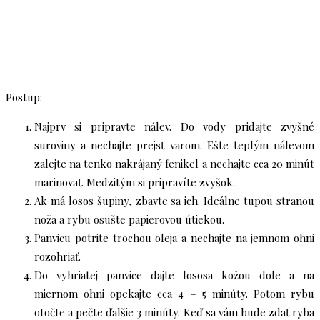
Postup:
Najprv si pripravte nálev. Do vody pridajte zvyšné
suroviny a nechajte prejsť varom. Ešte teplým nálevom
zalejte na tenko nakrájaný fenikel a nechajte cca 20 minút
marinovať. Medzitým si pripravíte zvyšok.
Ak má losos šupiny, zbavte sa ich. Ideálne tupou stranou
noža a rybu osušte papierovou útiekou.
Panvicu potrite trochou oleja a nechajte na jemnom ohni
rozohriať.
Do vyhriatej panvice dajte lososa kožou dole a na
miernom ohni opekajte cca 4 – 5 minúty. Potom rybu
otočte a pečte ďalšie 3 minúty. Keď sa vám bude zdať ryba