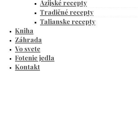
Ázijské recepty
Tradičné recepty
Talianske recepty
Kniha
Záhrada
Vo svete
Fotenie jedla
Kontakt