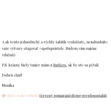
A ak tento jednoduchý a rýchly šalátik vyskúšate, nezabudnite
vaše výtvory otagovať #spolupristole. Budem vám najviac
vďačná:)
P.S. krásny biely tanier mám z
Butlers
, ak by ste sa pýtali.
Dobrú chuť!
Monika
červený pomaranč
citrusy
grep
losos
šalát
🖶 Chceš si ma vytlačiť?