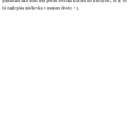
pamätám ako som mu počas fotenia kričala do kuchyne, že je to
tá najlepšia závlievka v mojom živote <3.