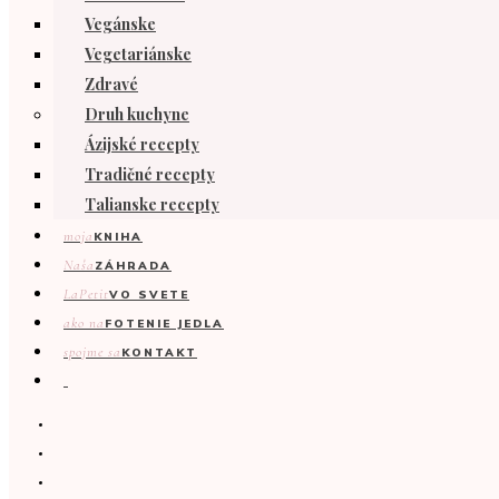
Vegánske
Vegetariánske
Zdravé
Druh kuchyne
Ázijské recepty
Tradičné recepty
Talianske recepty
moja
KNIHA
Naša
ZÁHRADA
LaPetit
VO SVETE
ako na
FOTENIE JEDLA
spojme sa
KONTAKT