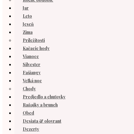
Jar
Leto
Jeseň
Zima
Príležitosti
Kačacie hody
Vianoce
Silvester
Fašiangy
Veľká noc
Chody
Predjedlo a chuťovky
Raňajky a brunch
Obed
Desiata & olovrant
Dezerty