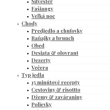
Silvester
Fašiangy
Veľká noc
Chody
Predjedlo a chuťovky
Raňajky a brunch
Obed
Desiata & olovrant
Dezerty
Večera
Typ jedla
15 minútové recepty
Cestoviny & risottto
Džemy & zaváraniny
Polievky