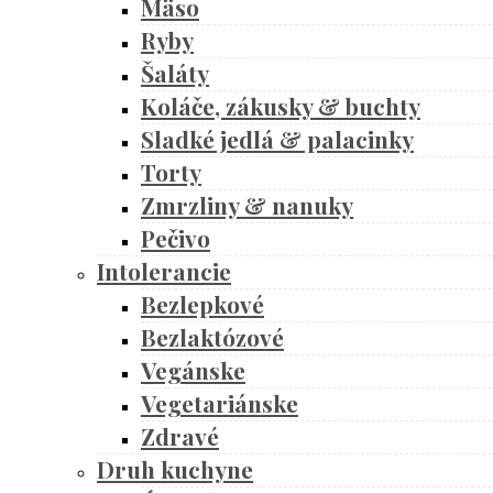
Mäso
Ryby
Šaláty
Koláče, zákusky & buchty
Sladké jedlá & palacinky
Torty
Zmrzliny & nanuky
Pečivo
Intolerancie
Bezlepkové
Bezlaktózové
Vegánske
Vegetariánske
Zdravé
Druh kuchyne