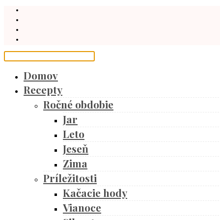
Domov
Recepty
Ročné obdobie
Jar
Leto
Jeseň
Zima
Príležitosti
Kačacie hody
Vianoce