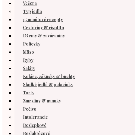
Večera
Typ jedla
15 minútové recepty
Cestoviny & risottto
Džemy & zaváraniny
Polievky
Mäso
Ryby
Šaláty
Koláče, zákusky & buchty
Sladké jedlá & palacinky
Torty
Zmrzliny & nanuky
Pečivo
Intolerancie
Bezlepkové
Bezlaktózové