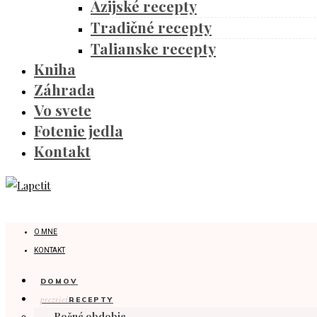
Ázijské recepty
Tradičné recepty
Talianske recepty
Kniha
Záhrada
Vo svete
Fotenie jedla
Kontakt
O MNE
KONTAKT
DOMOV
prezrieť
RECEPTY
Ročné obdobie