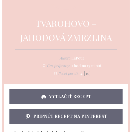
TVAROHOVO –
JAHODOVÁ ZMRZLINA
Autor:
LaPetit
Čas prípravy:
1 hodina 15 minút
Počet porcií:
4
1
x
VYTLAČIŤ RECEPT
PRIPNÚŤ RECEPT NA PINTEREST