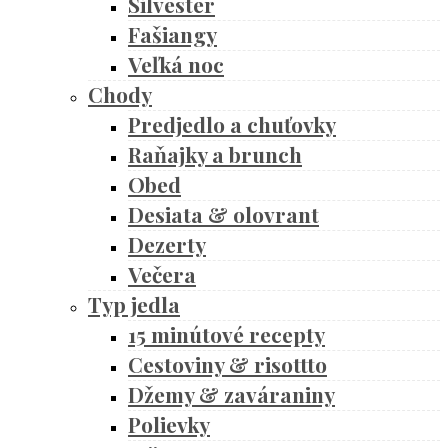
Silvester
Fašiangy
Veľká noc
Chody
Predjedlo a chuťovky
Raňajky a brunch
Obed
Desiata & olovrant
Dezerty
Večera
Typ jedla
15 minútové recepty
Cestoviny & risottto
Džemy & zaváraniny
Polievky