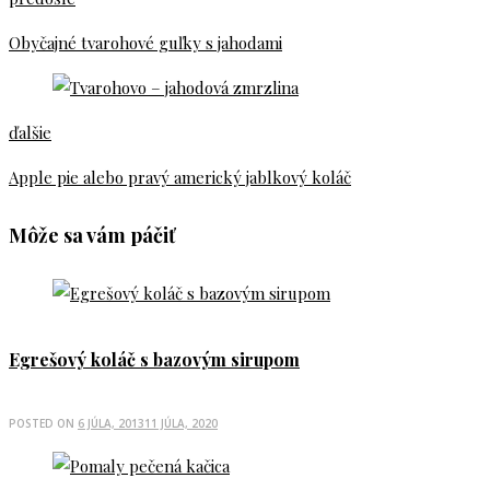
Obyčajné tvarohové guľky s jahodami
ďalšie
Apple pie alebo pravý americký jablkový koláč
Môže sa vám páčiť
Egrešový koláč s bazovým sirupom
POSTED ON
6 JÚLA, 2013
11 JÚLA, 2020