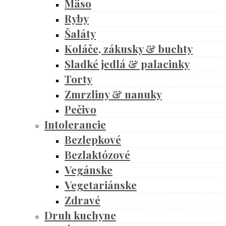
Mäso
Ryby
Šaláty
Koláče, zákusky & buchty
Sladké jedlá & palacinky
Torty
Zmrzliny & nanuky
Pečivo
Intolerancie
Bezlepkové
Bezlaktózové
Vegánske
Vegetariánske
Zdravé
Druh kuchyne