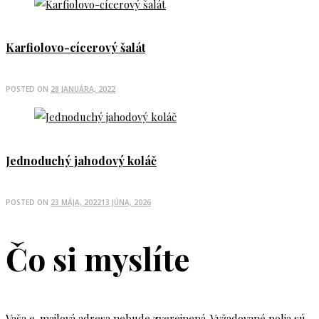
Karfiolovo-cícerový šalát
POSTED ON
28 JANUÁRA, 2022
Jednoduchý jahodový koláč
POSTED ON
23 MÁJA, 2022
13 JÚNA, 2026
Čo si myslíte
Vaša e-mailová adresa nebude zverejnená.
Vyžadované polia sú