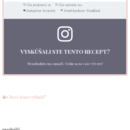
Čas prípravy:
15
Čas varenia:
60
Kategória:
Dezerty
Druh kuchyne:
Tradičná
VYSKÚŠALI STE TENTO RECEPT?
Nezabudnite ma označiť. Teším sa na vaše výtvory!
🖶 Chceš si ma vytlačiť?
predošlé