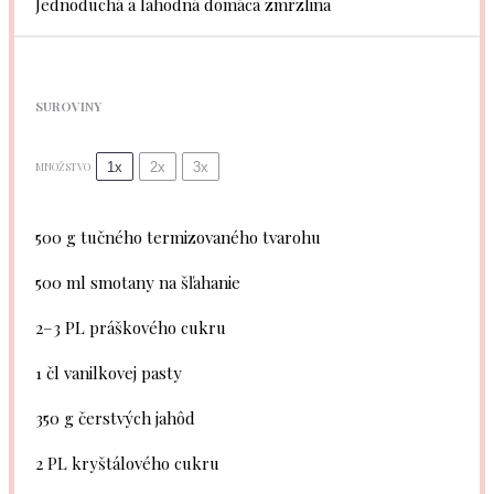
Jednoduchá a lahodná domáca zmrzlina
SUROVINY
1x
2x
3x
MNOŽSTVO
500 g
tučného termizovaného tvarohu
500
ml smotany na šľahanie
2
–
3
PL práškového cukru
1
čl vanilkovej pasty
350 g
čerstvých jahôd
2
PL kryštálového cukru