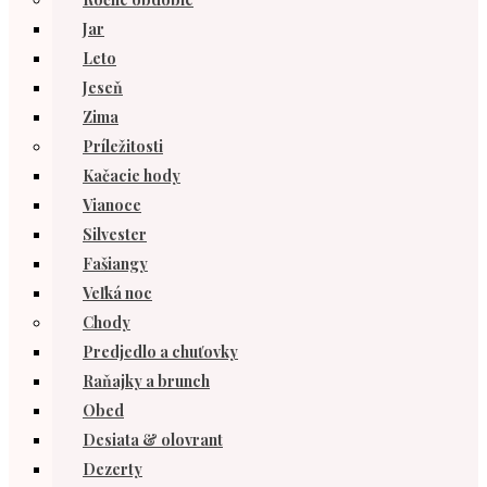
Jar
Leto
Jeseň
Zima
Príležitosti
Kačacie hody
Vianoce
Silvester
Fašiangy
Veľká noc
Chody
Predjedlo a chuťovky
Raňajky a brunch
Obed
Desiata & olovrant
Dezerty