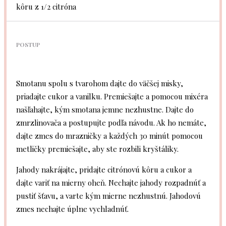
kôru z 1/2 citróna
POSTUP
Smotanu spolu s tvarohom dajte do väčšej misky,
priadajte cukor a vanilku. Premiešajte a pomocou mixéra
našľahajte, kým smotana jemne nezhustne. Dajte do
zmrzlinovača a postupujte podľa návodu. Ak ho nemáte,
dajte zmes do mrazničky a každých 30 minút pomocou
metličky premiešajte, aby ste rozbili kryštáliky.
Jahody nakrájajte, pridajte citrónovú kôru a cukor a
dajte variť na mierny oheň. Nechajte jahody rozpadnúť a
pustiť šťavu, a varte kým mierne nezhustnú. Jahodovú
zmes nechajte úplne vychladnúť.