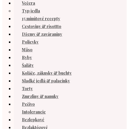
Večera
Typ jedla
15 minútové recepty
Cestoviny & risottto
Džemy & zaváraniny
Polievky
Mäso
Ryby
Šaláty
Koláče, zákusky & buchty
Sladké jedlá & palacinky
Torty
Zmrzliny & nanuky
Pečivo
Intolerancie
Bezlepkové
Bezlaktózové