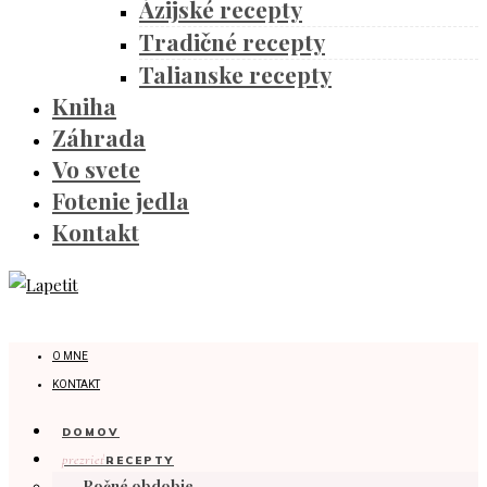
Ázijské recepty
Tradičné recepty
Talianske recepty
Kniha
Záhrada
Vo svete
Fotenie jedla
Kontakt
O MNE
KONTAKT
DOMOV
prezrieť
RECEPTY
Ročné obdobie