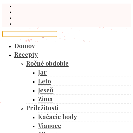
Domov
Recepty
Ročné obdobie
Jar
Leto
Jeseň
Zima
Príležitosti
Kačacie hody
Vianoce