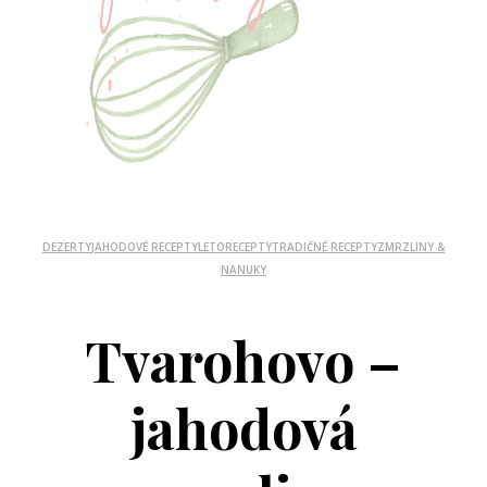
DEZERTY
JAHODOVÉ RECEPTY
LETO
RECEPTY
TRADIČNÉ RECEPTY
ZMRZLINY &
NANUKY
Tvarohovo –
jahodová