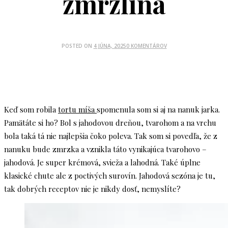
zmrzlina
POSTED ON
4 JÚNA, 2025
0 KOMENTÁROV
Keď som robila
tortu míša
spomenula som si aj na nanuk jarka.
Pamätáte si ho? Bol s jahodovou dreňou, tvarohom a na vrchu
bola taká tá nie najlepšia čoko poleva. Tak som si povedľa, že z
nanuku bude zmrzka a vznikla táto vynikajúca tvarohovo –
jahodová. Je super krémová, svieža a lahodná. Také úplne
klasické chute ale z poctivých surovín. Jahodová sezóna je tu,
tak dobrých receptov nie je nikdy dosť, nemyslíte?