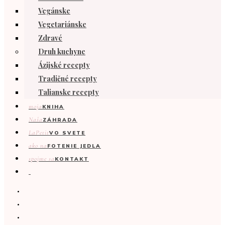
Vegánske
Vegetariánske
Zdravé
Druh kuchyne
Ázijské recepty
Tradičné recepty
Talianske recepty
moja
KNIHA
Naša
ZÁHRADA
LaPetit
VO SVETE
ako na
FOTENIE JEDLA
spojme sa
KONTAKT