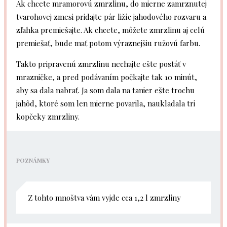
Ak chcete mramorovú zmrzlinu, do mierne zamrznutej
tvarohovej zmesi pridajte pár ližíc jahodového rozvaru a
zľahka premiešajte. Ak chcete, môžete zmrzlinu aj celú
premiešať, bude mať potom výraznejšiu ružovú farbu.
Takto pripravenú zmrzlinu nechajte ešte postáť v
mrazničke, a pred podávaním počkajte tak 10 minút,
aby sa dala nabrať. Ja som dala na tanier ešte trochu
jahôd, ktoré som len mierne povarila, naukladala tri
kopčeky zmrzliny.
POZNÁMKY
Z tohto mnoštva vám vyjde cca 1,2 l zmrzliny