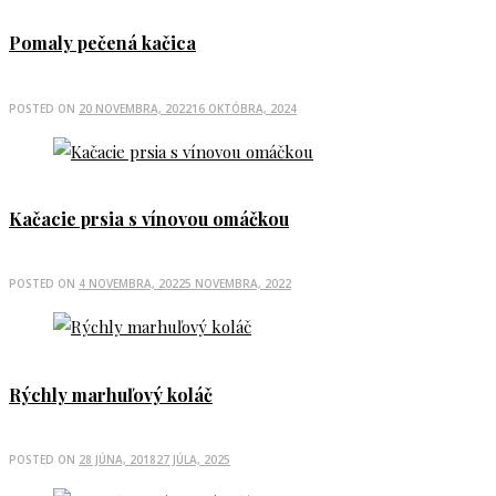
Pomaly pečená kačica
POSTED ON
20 NOVEMBRA, 2022
16 OKTÓBRA, 2024
Kačacie prsia s vínovou omáčkou
POSTED ON
4 NOVEMBRA, 2022
5 NOVEMBRA, 2022
Rýchly marhuľový koláč
POSTED ON
28 JÚNA, 2018
27 JÚLA, 2025