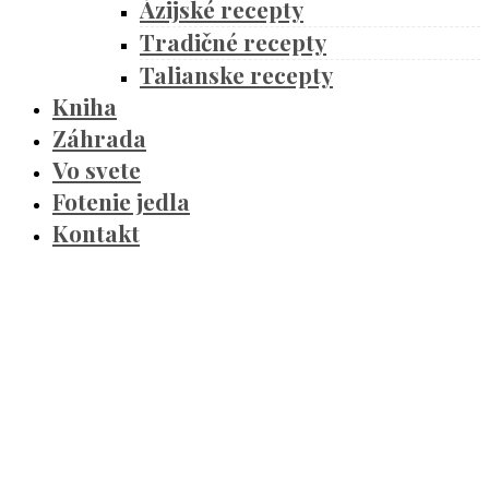
Ázijské recepty
Tradičné recepty
Talianske recepty
Kniha
Záhrada
Vo svete
Fotenie jedla
Kontakt