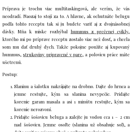
Príprava je trochu viac multitaskingová, ale verím, že vás
neodradí. Naozaj to stojí za to. A hlavne, ak ochutnáte belugu
podľa tohto receptu tak si ju budete variť aj z dvojnásobnej
dávky. Mňa k miske rozhýbal
hummus z prečenej cvikly,
ktorého mi po príprave receptu zostalo viac než dosť, a chcela
som mu dať druhý dych. Takže pokojne použite aj kupovaný
hummus,
strukoviny pripravené v pare
, a polovicu práce máte
ušetrenú.
Postup:
Slaninu a šalotku nakrájajte na drobno. Dajte do hrnca a
jemne restujte, kým sa slanina nevypečie. Pridajte
korenie garam masala a asi 1 minútu restujte, kým sa
korenie nerozvoní.
Pridajte šošovicu beluga a zalejte ju vodou cca 1 – 2 cm
nad šošovicu. Jemne osoľte (slanina už obsahuje soľ), a