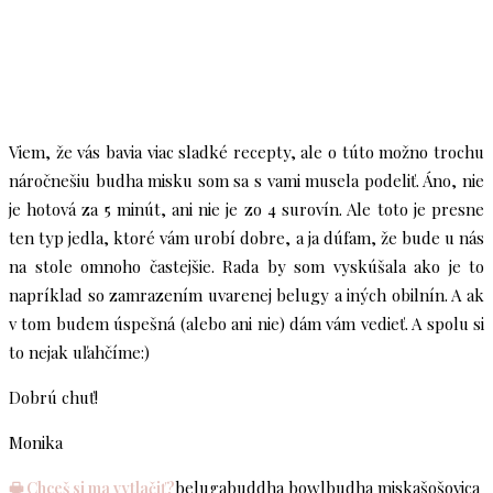
Viem, že vás bavia viac sladké recepty, ale o túto možno trochu
náročnešiu budha misku som sa s vami musela podeliť. Áno, nie
je hotová za 5 minút, ani nie je zo 4 surovín. Ale toto je presne
ten typ jedla, ktoré vám urobí dobre, a ja dúfam, že bude u nás
na stole omnoho častejšie. Rada by som vyskúšala ako je to
napríklad so zamrazením uvarenej belugy a iných obilnín. A ak
v tom budem úspešná (alebo ani nie) dám vám vedieť. A spolu si
to nejak uľahčíme:)
Dobrú chuť!
Monika
beluga
buddha bowl
budha miska
šošovica
🖶 Chceš si ma vytlačiť?