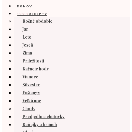
DOMOV
prezrieť
RECEPTY
Ročné obdobie
Jar
Leto
Jeseň
Zima
Príležitosti
Kačacie hody
Vianoce
Silvester
Fašiangy
Veľká noc
Chody
Predjedlo a chuťovky
Raňajky a brunch