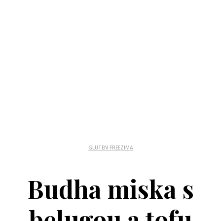
GLUTEN FREE
ZIMA
Budha miska s
belugou a tofu