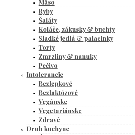
Mäso
Ryby
Šaláty
Koláče, zákusky & buchty
Sladké jedlá & palacinky
Torty
Zmrzliny & nanuky
Pečivo
Intolerancie
Bezlepkové
Bezlaktózové
Vegánske
Vegetariánske
Zdravé
Druh kuchyne