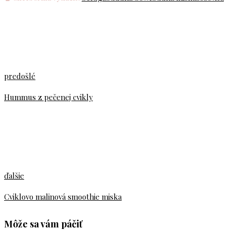
predošlé
Hummus z pečenej cvikly
ďalšie
Cviklovo malinová smoothie miska
Môže sa vám páčiť