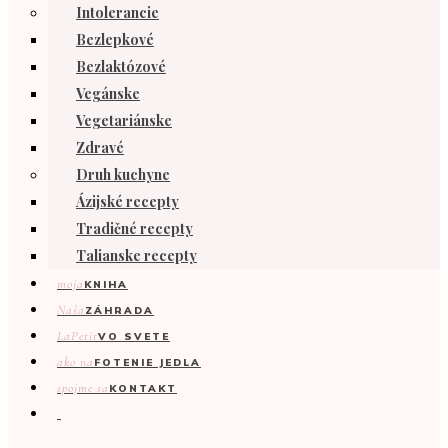
Intolerancie
Bezlepkové
Bezlaktózové
Vegánske
Vegetariánske
Zdravé
Druh kuchyne
Ázijské recepty
Tradičné recepty
Talianske recepty
moja
KNIHA
Naša
ZÁHRADA
LaPetit
VO SVETE
ako na
FOTENIE JEDLA
spojme sa
KONTAKT