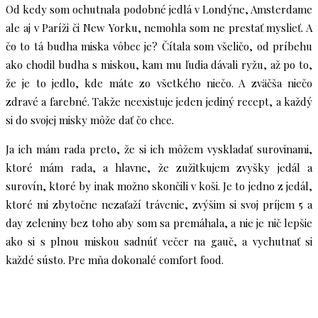
Od kedy som ochutnala podobné jedlá v Londýne, Amsterdame
ale aj v Paríži či New Yorku, nemohla som ne prestať myslieť. A
čo to tá budha miska vôbec je? Čítala som všeličo, od príbehu
ako chodil budha s miskou, kam mu ľudia dávali ryžu, až po to,
že je to jedlo, kde máte zo všetkého niečo. A zväčša niečo
zdravé a farebné. Takže neexistuje jeden jediný recept, a každý
si do svojej misky môže dať čo chce.
Ja ich mám rada preto, že si ich môžem vyskladať surovinami,
ktoré mám rada, a hlavne, že zužitkujem zvyšky jedál a
surovín, ktoré by inak možno skončili v koši. Je to jedno z jedál,
ktoré mi zbytočne nezaťaží trávenie, zvýšim si svoj príjem 5 a
day zeleniny bez toho aby som sa premáhala, a nie je nič lepšie
ako si s plnou miskou sadnúť večer na gauč, a vychutnať si
každé sústo. Pre mňa dokonalé comfort food.