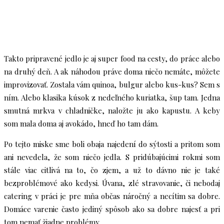
Takto pripravené jedlo je aj super food na cesty, do práce alebo
na druhý deň. A ak náhodou práve doma niečo nemáte, môžete
improvizovať. Zostala vám quinoa, bulgur alebo kus-kus? Sem s
ním. Alebo klasika kúsok z nedeľného kuriatka, šup tam. Jedna
smutná mrkva v chladničke, naložte ju ako kapustu. A keby
som mala doma aj avokádo, hneď ho tam dám.
Po tejto miske sme boli obaja najedení do sýtosti a pritom som
ani nevedela, že som niečo jedla. S pridúbajúcimi rokmi som
stále viac citlivá na to, čo zjem, a už to dávno nie je také
bezproblémové ako kedysi. Úvana, zlé stravovanie, či nebodaj
catering v práci je pre mňa občas náročný a necítim sa dobre.
Domáce varenie často jediný spôsob ako sa dobre najesť a pri
tom nemať žiadne problémy.