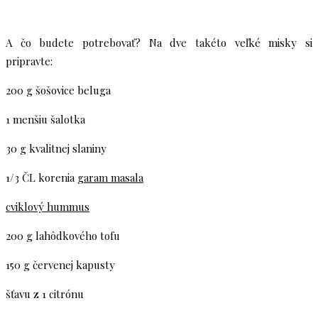
A čo budete potrebovať? Na dve takéto veľké misky si
pripravte:
200 g šošovice beluga
1 menšiu šalotka
30 g kvalitnej slaniny
1/3 ČL korenia
garam masala
cviklový hummus
200 g lahôdkového tofu
150 g červenej kapusty
šťavu z 1 citrónu