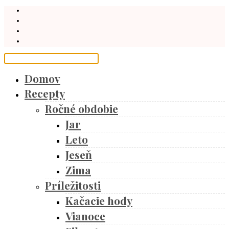
Domov
Recepty
Ročné obdobie
Jar
Leto
Jeseň
Zima
Príležitosti
Kačacie hody
Vianoce