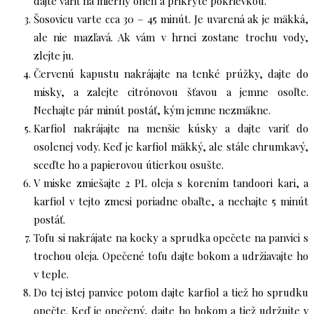
dajte variť na mierny oheň a prikryte pokrievkou.
Šosovicu varte cca 30 – 45 minút. Je uvarená ak je mäkká,
ale nie mazľavá. Ak vám v hrnci zostane trochu vody,
zlejte ju.
Červenú kapustu nakrájajte na tenké prúžky, dajte do
misky, a zalejte citrónovou šťavou a jemne osoľte.
Nechajte pár minút postáť, kým jemne nezmäkne.
Karfiol nakrájajte na menšie kúsky a dajte variť do
osolenej vody. Keď je karfiol mäkký, ale stále chrumkavý,
sceďte ho a papierovou útierkou osušte.
V miske zmiešajte 2 PL oleja s korením tandoori kari, a
karfiol v tejto zmesi poriadne obaľte, a nechajte 5 minút
postáť.
Tofu si nakrájate na kocky a sprudka opečete na panvici s
trochou oleja. Opečené tofu dajte bokom a udržiavajte ho
v teple.
Do tej istej panvice potom dajte karfiol a tiež ho sprudku
opečte. Keď je opečený, dajte ho bokom a tiež udržujte v