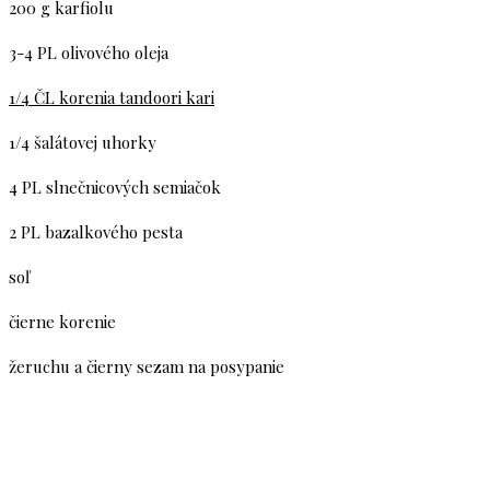
200 g karfiolu
3-4 PL olivového oleja
1/4 ČL korenia tandoori kari
1/4 šalátovej uhorky
4 PL slnečnicových semiačok
2 PL bazalkového pesta
soľ
čierne korenie
žeruchu a čierny sezam na posypanie