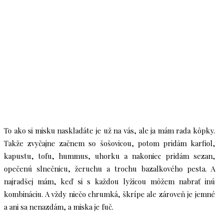
To ako si misku naskladáte je už na vás, ale ja mám rada kôpky.
Takže zvyčajne začnem so šošovicou, potom pridám karfiol,
kapustu, tofu, hummus, uhorku a nakoniec pridám sezan,
opečenú slnečnicu, žeruchu a trochu bazalkového pesta. A
najradšej mám, keď si s každou lyžicou môžem nabrať inú
kombináciu. A vždy niečo chrumká, škrípe ale zároveň je jemné
a ani sa nenazdám, a miska je fuč.