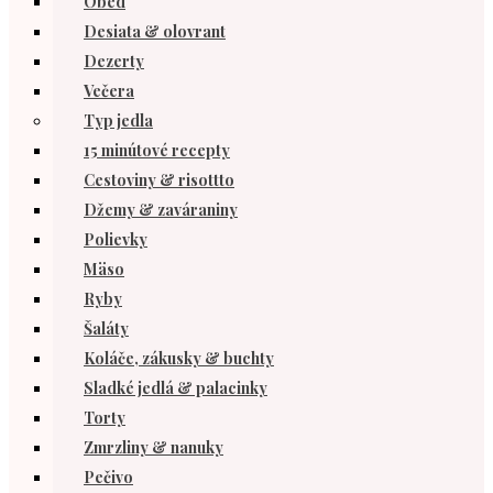
Obed
Desiata & olovrant
Dezerty
Večera
Typ jedla
15 minútové recepty
Cestoviny & risottto
Džemy & zaváraniny
Polievky
Mäso
Ryby
Šaláty
Koláče, zákusky & buchty
Sladké jedlá & palacinky
Torty
Zmrzliny & nanuky
Pečivo