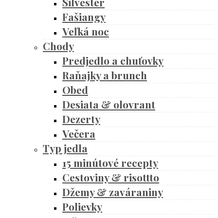
Silvester
Fašiangy
Veľká noc
Chody
Predjedlo a chuťovky
Raňajky a brunch
Obed
Desiata & olovrant
Dezerty
Večera
Typ jedla
15 minútové recepty
Cestoviny & risottto
Džemy & zaváraniny
Polievky